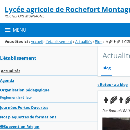
Panneau de gestion des cookies
Lycée agricole de Rochefort Montag
Menu de la rubrique
Contenu
ROCHEFORT MONTAGNE
MENU
Vous êtes ici :
Accueil
›
L'établissement
›
Actualités
›
Blog
›
👩‍🌾👨‍🌾 1 CG
Actualit
L'établissement
Blog
Actualités
Agenda
‹
Retour au blog
Organisation pédagogique
👩‍🌾👨
Réglement intérieur
Journées Portes Ouvertes
Par Raphaël BAUD
Nos plaquettes de formations
🔵Subvention Région