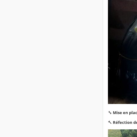
🔧
Mise en pla
🔨
Réfection de