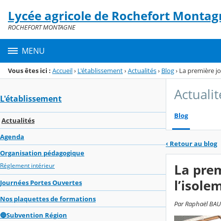
Panneau de gestion des cookies
Lycée agricole de Rochefort Montag
Menu de la rubrique
Contenu
ROCHEFORT MONTAGNE
MENU
Vous êtes ici :
Accueil
›
L'établissement
›
Actualités
›
Blog
›
La première jo
Actualit
L'établissement
Blog
Actualités
Agenda
‹
Retour au blog
Organisation pédagogique
La prem
Réglement intérieur
l’isole
Journées Portes Ouvertes
Nos plaquettes de formations
Par Raphaël BAUD
🔵Subvention Région