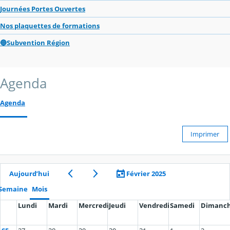
Journées Portes Ouvertes
Nos plaquettes de formations
🔵Subvention Région
Agenda
Agenda
Imprimer
Aujourd’hui
Février 2025
Semaine
Mois
Lundi
Mardi
Mercredi
Jeudi
Vendredi
Samedi
Dimanc