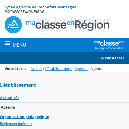
Panneau de gestion des cookies
Lycée agricole de Rochefort Montagne
Menu de la rubrique
Contenu
ROCHEFORT MONTAGNE
MENU
Se connecter
Vous êtes ici :
Accueil
›
L'établissement
›
Agenda
›
Agenda
L'établissement
Actualités
Agenda
Organisation pédagogique
Réglement intérieur