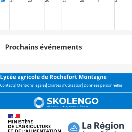
S9
24
25
26
27
28
1
2
Prochains événements
Lycée agricole de Rochefort Montagne
Contacts
Mentions légales
Chartes d'utilisation
Données personnelles