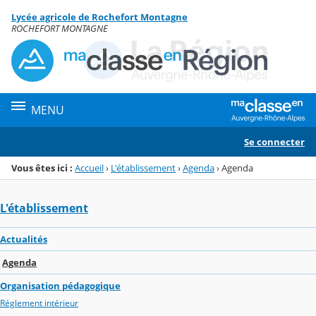
Panneau de gestion des cookies
Lycée agricole de Rochefort Montagne
Menu de la rubrique
Contenu
ROCHEFORT MONTAGNE
MENU
Se connecter
Vous êtes ici :
Accueil
›
L'établissement
›
Agenda
›
Agenda
L'établissement
Actualités
Agenda
Organisation pédagogique
Réglement intérieur