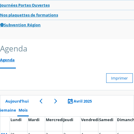
Journées Portes Ouvertes
Nos plaquettes de formations
🔵Subvention Région
Agenda
Agenda
Imprimer
Aujourd’hui
Avril 2025
Semaine
Mois
Lundi
Mardi
Mercredi
Jeudi
Vendredi
Samedi
Dimanc