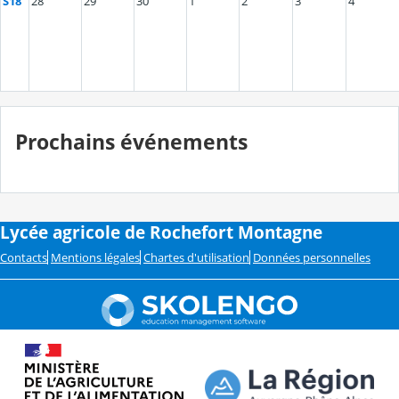
S18
28
29
30
1
2
3
4
Prochains événements
Lycée agricole de Rochefort Montagne
Contacts
Mentions légales
Chartes d'utilisation
Données personnelles