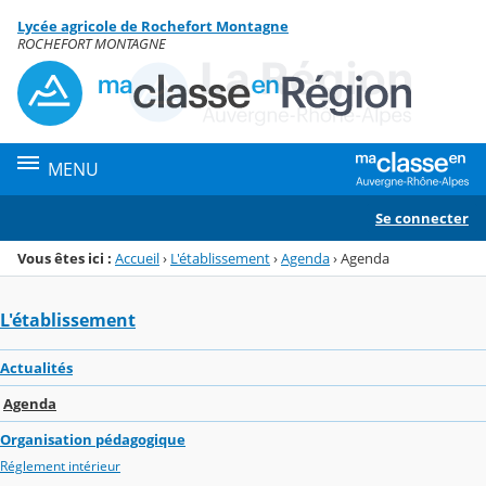
Panneau de gestion des cookies
Lycée agricole de Rochefort Montagne
Menu de la rubrique
Contenu
ROCHEFORT MONTAGNE
MENU
Se connecter
Vous êtes ici :
Accueil
›
L'établissement
›
Agenda
›
Agenda
L'établissement
Actualités
Agenda
Organisation pédagogique
Réglement intérieur