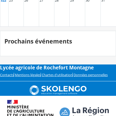
S22
25
26
27
28
29
30
31
Prochains événements
Lycée agricole de Rochefort Montagne
Contacts
Mentions légales
Chartes d'utilisation
Données personnelles