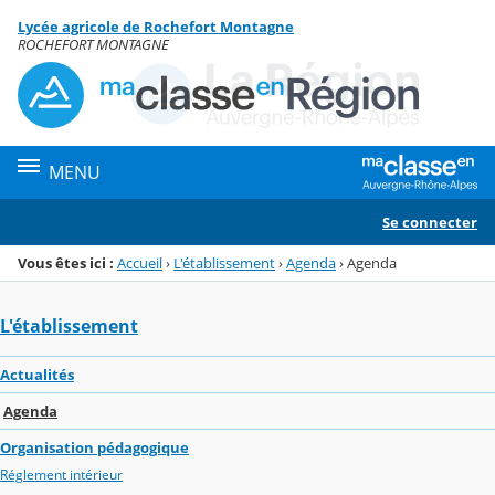
Panneau de gestion des cookies
Lycée agricole de Rochefort Montagne
Menu de la rubrique
Contenu
ROCHEFORT MONTAGNE
MENU
Se connecter
Vous êtes ici :
Accueil
›
L'établissement
›
Agenda
›
Agenda
L'établissement
Actualités
Agenda
Organisation pédagogique
Réglement intérieur