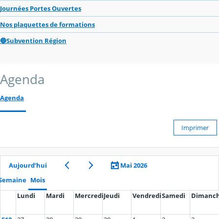
Journées Portes Ouvertes
Nos plaquettes de formations
🔵Subvention Région
Agenda
Agenda
Imprimer
Aujourd’hui
Mai 2026
Semaine
Mois
Lundi
Mardi
Mercredi
Jeudi
Vendredi
Samedi
Dimanc