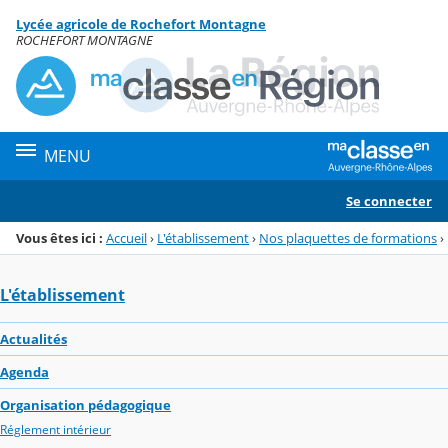
Panneau de gestion des cookies
Lycée agricole de Rochefort Montagne
Menu de la rubrique
Contenu
ROCHEFORT MONTAGNE
MENU
Se connecter
Vous êtes ici :
Accueil
›
L'établissement
›
Nos plaquettes de formations
›
L'établissement
Actualités
Agenda
Organisation pédagogique
Réglement intérieur